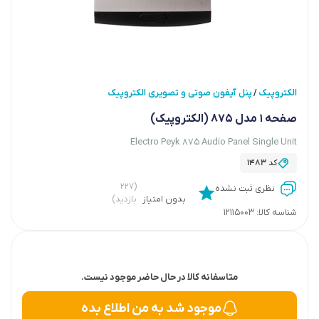
الکتروپیک
پنل آیفون صوتی و تصویری الکتروپیک
/
صفحه 1 مدل 875 (الکتروپیک)
Electro Peyk 875 Audio Panel Single Unit
کد
1483
(۲۲۷
نظری ثبت نشده
بدون امتیاز
بازدید)
شناسه کالا:
12115003
متاسفانه کالا در حال حاضر موجود نیست.
موجود شد به من اطلاع بده