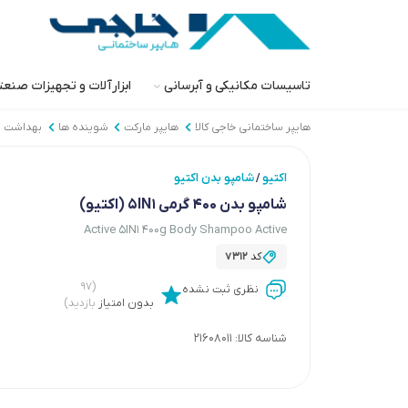
تاسیسات مکانیکی و آبرسانی
ابزارآلات و تجهیزات صنع
هایپر ساختمانی خاجی‌ کالا
هایپر مارکت
شوینده ها
بهداشت 
اکتیو
شامپو بدن اکتیو
/
شامپو بدن 400 گرمی 5IN1 (اکتیو)
Active 5IN1 400g Body Shampoo Active
کد
7312
(۹۷
نظری ثبت نشده
بدون امتیاز
بازدید)
شناسه کالا:
21608011