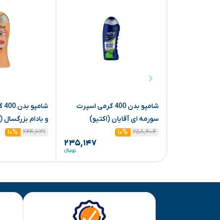
شامپو بدن 400 گرمی اسپرت
شام
سورمه ای آقایان (اکتیو)
و بادام بزرگسال (
۲۴۴,۶۳۱
۲۵۸,۴۰۴
۱۰%
۱۰%
۲۳۵,۱۴۷