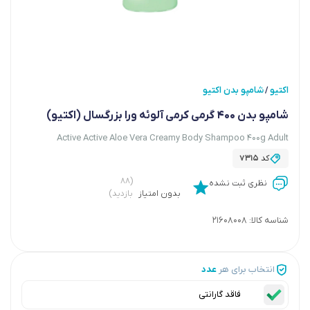
اکتیو
شامپو بدن اکتیو
/
شامپو بدن 400 گرمی کرمی آلوئه ورا بزرگسال (اکتیو)
Active Active Aloe Vera Creamy Body Shampoo 400g Adult
کد
7315
(۸۸
نظری ثبت نشده
بدون امتیاز
بازدید)
شناسه کالا:
21608008
انتخاب برای هر
عدد
فاقد گارانتی