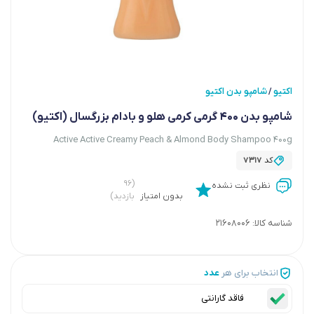
اکتیو
شامپو بدن اکتیو
/
شامپو بدن 400 گرمی کرمی هلو و بادام بزرگسال (اکتیو)
Active Active Creamy Peach & Almond Body Shampoo 400g
کد
7317
(۹۶
نظری ثبت نشده
بدون امتیاز
بازدید)
شناسه کالا:
21608006
انتخاب برای هر
عدد
فاقد گارانتی