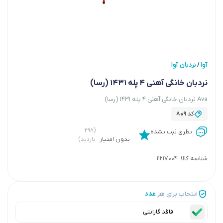
آوا
نردبان آوا
/
‏نردبان خانگی آهنی 4 پله 1431 (رسا)
Ava ‏نردبان خانگی آهنی 4 پله 1431 (رسا)
کد
809
(۲۹۸
نظری ثبت نشده
بدون امتیاز
بازدید)
شناسه کالا:
11217004
انتخاب برای هر
عدد
فاقد گارانتی