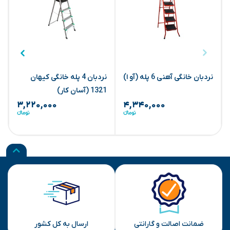
نردبان خانگی آهنی 6 پله (آو ا)
‏نردبان 4 پله خانگی کیهان
ن
1321 (آسان کار)
۳,۲۲۰,۰۰۰
۴,۳۴۰,۰۰۰
ضمانت اصالت و گارانتی
ارسال به کل کشور