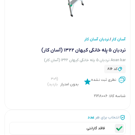
آسان کار
نردبان آسان کار
/
‏نردبان 5 پله خانگی کیهان 1322 (آسان کار)
Asan kar ‏نردبان 5 پله خانگی کیهان 1322 (آسان کار)
کد
816
(۳۰۹
نظری ثبت نشده
بدون امتیاز
بازدید)
شناسه کالا:
21218006
انتخاب برای هر
عدد
فاقد گارانتی