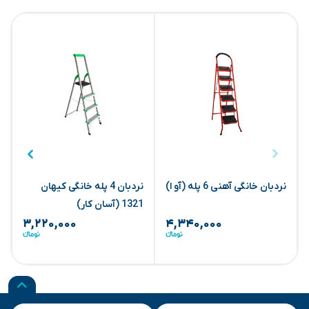
نردبان خانگی آهنی 6 پله (آو ا)
‏نردبان 4 پله خانگی کیهان
ن
1321 (آسان کار)
۳,۲۲۰,۰۰۰
۴,۳۴۰,۰۰۰