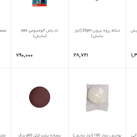
ایش
دنباله رزوه بیرون 20pm (ابزار
باد پاش آلومنیومی pas
سایش)
(سایش)
۷۹۰,۰۰۰
۲۸,۷۲۱
۱,
ری 10 متری (8*5) آبی
پولیش بندار 180 (ابزار سایش)
سمباده پشت کرکی p60 بزرگ