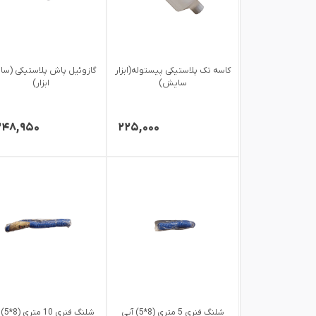
کاسه تک پلاستیکی پیستوله(ابزار
گازوئیل پاش پلاستیکی (س
سایش)
ابزار)
۳۴۸,۹۵۰
۲۲۵,۰۰۰
شلنگ فنری 5 متری (8*5) آبی
شلنگ فن