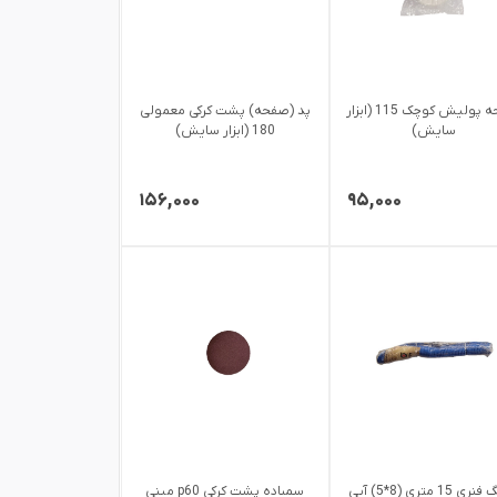
صفحه پولیش کوچک 115 (ابزار
پد (صفحه) پشت کرکی معمولی
سایش)
180 (ابزار سایش)
۱۵۶,۰۰۰
۹۵,۰۰۰
شلنگ فنری 15 متری (8*5) آبی
سمباده پشت کرکی p60 مینی