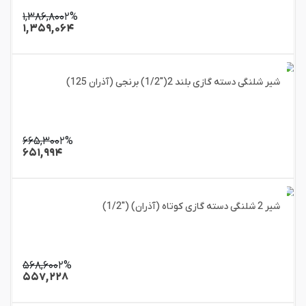
۱,۳۸۶,۸۰۰
۲%
۱,۳۵۹,۰۶۴
شیر شلنگی دسته گازی بلند 2("1/2) برنجی (آذران 125)
۶۶۵,۳۰۰
۲%
۶۵۱,۹۹۴
شیر 2 شلنگی دسته گازی کوتاه (آذران) ("1/2)
۵۶۸,۶۰۰
۲%
۵۵۷,۲۲۸