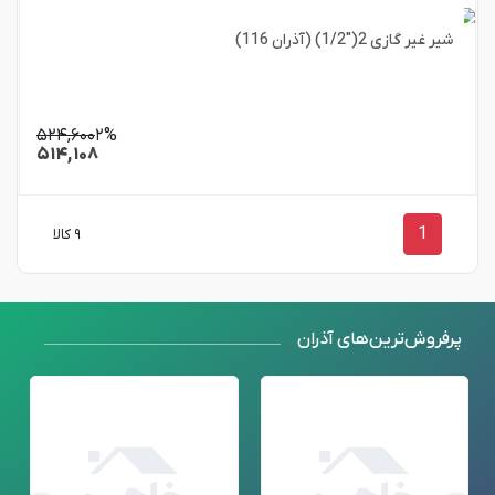
شیر غیر گازی 2("1/2) (آذران 116)
۵۲۴,۶۰۰
۲%
۵۱۴,۱۰۸
1
۹ کالا
پرفروش‌ترین‌های آذران