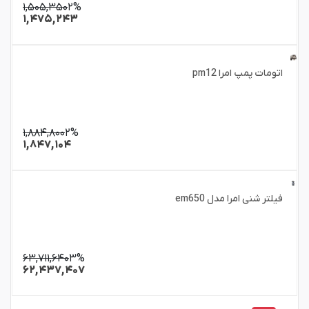
۱,۵۰۵,۳۵۰
۲%
۱,۴۷۵,۲۴۳
اتومات پمپ امرا pm12
۱,۸۸۴,۸۰۰
۲%
۱,۸۴۷,۱۰۴
فیلتر شنی امرا مدل em650
۶۳,۷۱۱,۶۴۰
۳%
۶۲,۴۳۷,۴۰۷