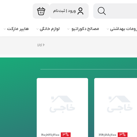
ورود | ثبت‌نام
ومات بهداشتی
مصالح دکوراتیو
لوازم خانگی
هایپر مارکت
۶ کالا
۳%
۴۰,۶۳۱,۳۰۰
۳%
۳۴,۱۲۸,۲۰۰
۳%