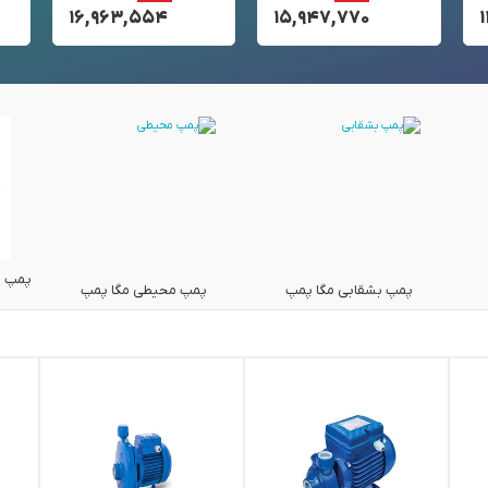
۱۶,۹۶۳,۵۵۴
۱۵,۹۴۷,۷۷۰
پمپ ه
پمپ بشقابی مگا پمپ
پمپ محیطی مگا پمپ