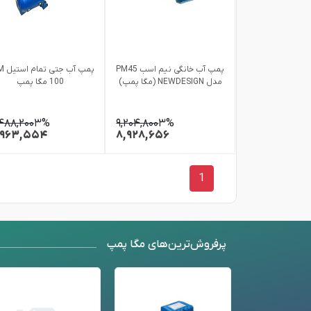
پمپ آب خانگی نیم اسب PM45
پمپ آب
مدل NEWDESIGN (مگا پمپ)
100 مگا پمپ
,۴۸۸,۲۰۰
۳%
۹,۲۰۴,۸۰۰
۳%
,۹۶۳,۵۵۴
۸,۹۲۸,۶۵۶
1
پرفروش‌ترین‌های مگا پمپ