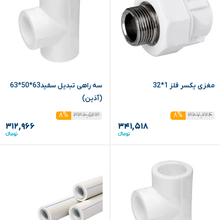
مغزی یکسر فلز 1*32
سه راهی تبدیل سفید63*50*63
(آذین)
۳۳۶,۵۲۳
۳۶۷,۲۲۴
۸%
۸%
۳۱۲,۹۶۶
۳۴۱,۵۱۸