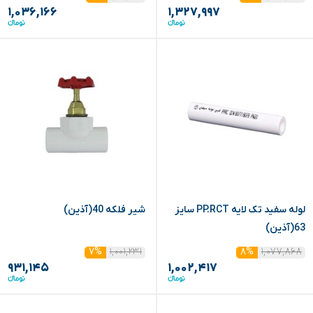
۱,۰۳۶,۱۶۶
۱,۳۲۷,۹۹۷
لوله سفید تک لایه PP.RCT سایز
شیر فلکه 40(آذین)
63(آذین)
۱,۰۰۱,۲۳۱
۱,۰۷۷,۸۶۸
۷%
۸%
۹۳۱,۱۴۵
۱,۰۰۲,۴۱۷