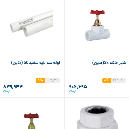
شیر فلکه 32(آذین)
لوله سه لایه سفید 50 (آذین)
۹۰۳,۱۶۶
۹۷۴,۹۴۱
۸%
۸%
۸۳۹,۹۴۴
۹۰۶,۶۹۵