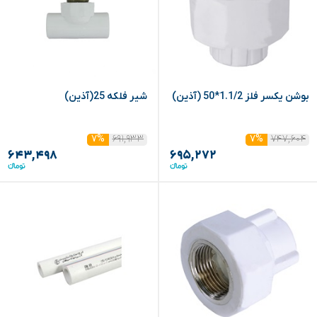
بوشن یکسر فلز 1.1/2*50 (آذین)
شیر فلکه 25(آذین)
۶۹۱,۹۳۳
۷۴۷,۶۰۴
۷%
۷%
۶۴۳,۴۹۸
۶۹۵,۲۷۲