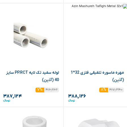
مهره ماسوره تلفیقی فلزی 32*1
لوله سفید تک لایه PP.RCT سایز
(آذین)
40 (آذین)
۴۱۶,۲۶۲
۴۱۷,۳۴۰
۷%
۸%
۳۸۷,۱۲۴
۳۸۸,۱۲۶