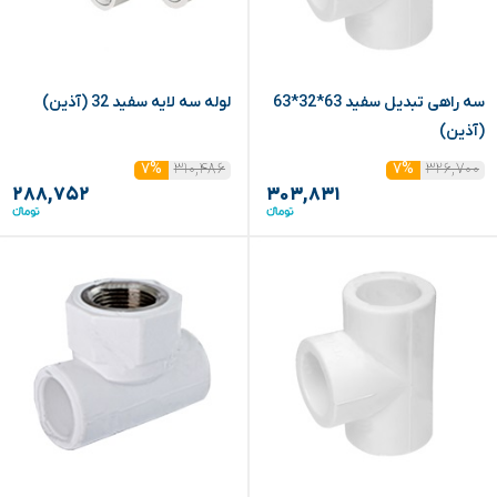
سه راهی تبدیل سفید 63*32*63
لوله سه لایه سفید 32 (آذین)
(آذین)
۳۱۰,۴۸۶
۳۲۶,۷۰۰
۷%
۷%
۲۸۸,۷۵۲
۳۰۳,۸۳۱